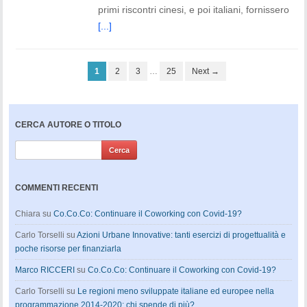
primi riscontri cinesi, e poi italiani, fornissero
[...]
1
2
3
…
25
Next →
CERCA AUTORE O TITOLO
COMMENTI RECENTI
Chiara
su
Co.Co.Co: Continuare il Coworking con Covid-19?
Carlo Torselli
su
Azioni Urbane Innovative: tanti esercizi di progettualità e
poche risorse per finanziarla
Marco RICCERI
su
Co.Co.Co: Continuare il Coworking con Covid-19?
Carlo Torselli
su
Le regioni meno sviluppate italiane ed europee nella
programmazione 2014-2020: chi spende di più?