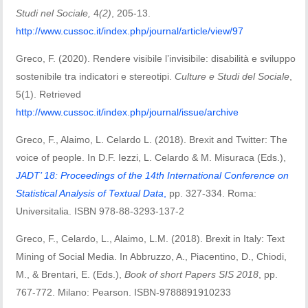
Studi nel Sociale,
4
(2)
, 205-13.
http://www.cussoc.it/index.php/journal/article/view/97
Greco, F. (2020). Rendere visibile l’invisibile: disabilità e sviluppo
sostenibile tra indicatori e stereotipi.
Culture e Studi del Sociale
,
5(1). Retrieved
http://www.cussoc.it/index.php/journal/issue/archive
Greco, F., Alaimo, L. Celardo L. (2018). Brexit and Twitter: The
voice of people. In D.F. Iezzi, L. Celardo & M. Misuraca (Eds.),
JADT’ 18: Proceedings of the 14th International Conference on
Statistical Analysis of Textual Data
,
pp. 327-334. Roma:
Universitalia. ISBN 978-88-3293-137-2
Greco, F., Celardo, L., Alaimo, L.M. (2018). Brexit in Italy: Text
Mining of Social Media. In Abbruzzo, A., Piacentino, D., Chiodi,
M., & Brentari, E. (Eds.),
Book of short Papers SIS 2018
, pp.
767-772. Milano: Pearson. ISBN-9788891910233