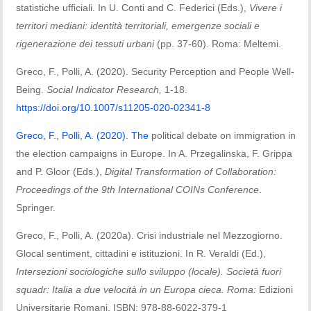
statistiche ufficiali. In U. Conti and C. Federici (Eds.),
Vivere i
territori mediani: identità territoriali, emergenze sociali e
rigenerazione dei tessuti urbani
(pp. 37-60). Roma: Meltemi.
Greco, F., Polli, A. (2020). Security Perception and People Well-
Being.
Social Indicator Research,
1-18.
https://doi.org/10.1007/s11205-020-02341-8
Greco, F., Polli, A. (2020). The
political debate on immigration in
the election campaigns in Europe. In A. Przegalinska, F. Grippa
and P. Gloor (Eds.),
Digital Transformation of Collaboration:
Proceedings of the 9th International COINs Conference
.
Springer.
Greco, F., Polli, A. (2020a). Crisi industriale nel Mezzogiorno.
Glocal sentiment, cittadini e istituzioni. In R. Veraldi (Ed.),
Intersezioni sociologiche sullo sviluppo (locale). Società fuori
squadr: Italia a due velocità in un Europa cieca
. Roma:
Edizioni
Universitarie Romani. ISBN: 978-88-6022-379-1