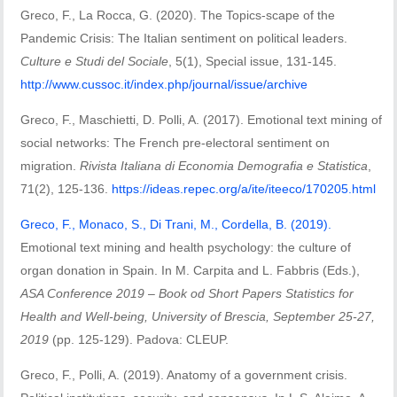
Greco, F., La Rocca, G. (2020). The Topics-scape of the
Pandemic Crisis: The Italian sentiment on political leaders.
Culture e Studi del Sociale
, 5(1), Special issue, 131-145.
http://www.cussoc.it/index.php/journal/issue/archive
Greco, F., Maschietti, D. Polli, A. (2017). Emotional text mining of
social networks: The French pre-electoral sentiment on
migration.
Rivista Italiana di Economia Demografia e Statistica
,
71(2), 125-136.
https://ideas.repec.org/a/ite/iteeco/170205.html
Greco, F., Monaco, S., Di Trani, M., Cordella, B. (2019).
Emotional text mining and health psychology: the culture of
organ donation in Spain. In M. Carpita and L. Fabbris (Eds.),
ASA Conference 2019 – Book od Short Papers Statistics for
Health and Well-being, University of Brescia, September 25-27,
2019
(pp. 125-129). Padova: CLEUP.
Greco, F., Polli, A. (2019). Anatomy of a government crisis.