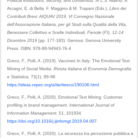
Political institutions, security, and consensus. In L.S. Alaimo, A.
Arcagni, E. di Bella, F. Maggino & M. Trapani (Eds.),
Libro dei
Contributi Brevi: AIQUAV 2019, VI Convegno Nazionale
dell’Associazione Italiana, per gli Studi sulla Qualità della Vita,
Benessere Collettivo e Scelte Individuali, Fiesole (FI), 12-14
Dicembre 2019
(pp. 177-183). Genova: Genova University
Press. ISBN: 978-88-94943-76-4
Greco, F., Polli, A. (2019). Vaccines In Italy: The Emotional Text
Mining of Social Media.
Rivista Italiana di Economia Demografia
e Statistica
, 73(
1
), 89-98.
https://ideas.repec.org/a/ite/iteeco/190106.html
Greco, F., Polli, A. (2020). Emotional Text Mining: Customer
profiling in brand management.
International
Journal of
Information Management.
51, 101934.
https://doi.org/10.1016/j.ijinfomgt.2019.04.007
.
Greco, F., Polli, A. (2020). La sicurezza tra percezione pubblica e