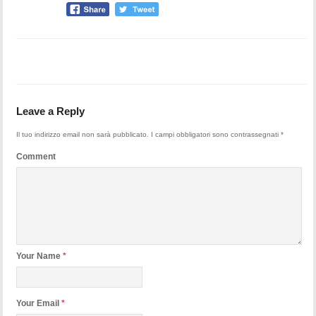
Leave a Reply
Il tuo indirizzo email non sarà pubblicato.
I campi obbligatori sono contrassegnati
*
Comment
Your Name
*
Your Email
*