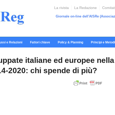
La rivista
La Redazione
Comitato
Giornale on-line dell'AISRe
(Associaz
ussi e Relazioni
Fattori chiave
Policy & Planning
Principi e Metodi
uppate italiane ed europee nella
-2020: chi spende di più?