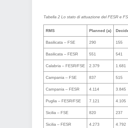
Tabella 2 Lo stato di attuazione del FESR e F
RMS
Planned (a)
Decid
Basilicata – FSE
290
155
Basilicata – FESR
551
541
Calabria – FESR/FSE
2.379
1.681
Campania – FSE
837
515
Campania – FESR
4.114
3.845
Puglia – FESR/FSE
7.121
4.105
Sicilia – FSE
820
237
Sicilia – FESR
4.273
4.792