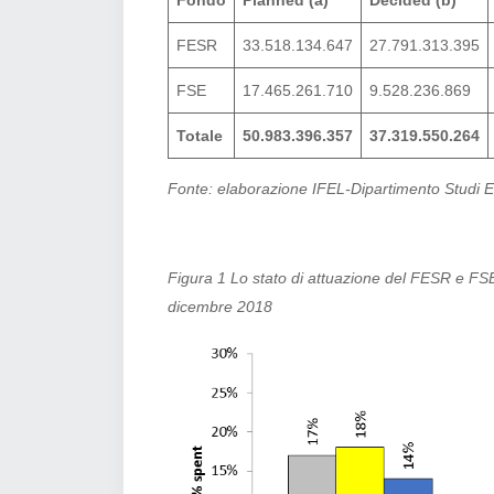
Fondo
Planned (a)
Decided (b)
FESR
33.518.134.647
27.791.313.395
FSE
17.465.261.710
9.528.236.869
Totale
50.983.396.357
37.319.550.264
Fonte: elaborazione IFEL-Dipartimento Studi E
Figura 1 Lo stato di attuazione del FESR e FSE
dicembre 2018