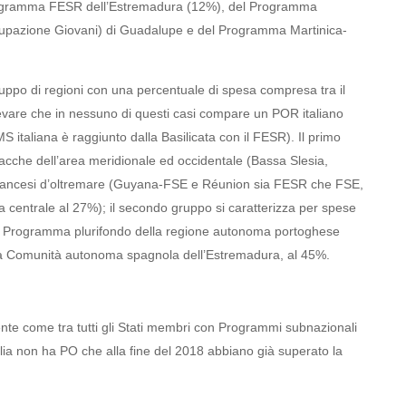
el Programma FESR dell’Estremadura (12%), del Programma
Occupazione Giovani) di Guadalupe e del Programma Martinica-
ruppo di regioni con una percentuale di spesa compresa tra il
vare che in nessuno di questi casi compare un POR italiano
 italiana è raggiunto dalla Basilicata con il FESR). Il primo
lacche dell’area meridionale ed occidentale (Bassa Slesia,
 francesi d’oltremare (Guyana-FSE e Réunion sia FESR che FSE,
a centrale al 27%); il secondo gruppo si caratterizza per spese
 il Programma plurifondo della regione autonoma portoghese
la Comunità autonoma spagnola dell’Estremadura, al 45%.
dente come tra tutti gli Stati membri con Programmi subnazionali
talia non ha PO che alla fine del 2018 abbiano già superato la