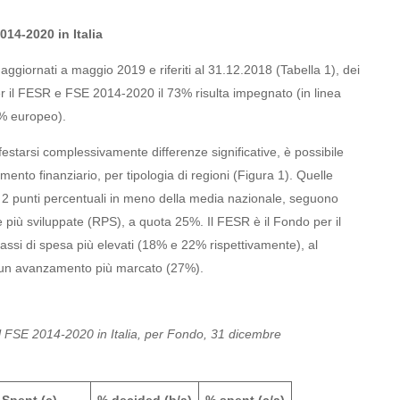
014-2020 in Italia
giornati a maggio 2019 e riferiti al 31.12.2018 (Tabella 1), dei
per il FESR e FSE 2014-2020 il 73% risulta impegnato (in linea
3% europeo).
starsi complessivamente differenze significative, è possibile
ento finanziario, per tipologia di regioni (Figura 1). Quelle
2 punti percentuali in meno della media nazionale, seguono
le più sviluppate (RPS), a quota 25%. Il FESR è il Fondo per il
tassi di spesa più elevati (18% e 22% rispettivamente), al
ha un avanzamento più marcato (27%).
l FSE 2014-2020 in Italia, per Fondo, 31 dicembre