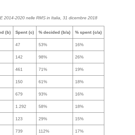
SE 2014-2020 nelle RMS in Italia, 31 dicembre 2018
ed (b)
Spent (c)
% decided (b/a)
% spent (c/a)
47
53%
16%
142
98%
26%
461
71%
19%
150
61%
18%
679
93%
16%
1.292
58%
18%
123
29%
15%
739
112%
17%