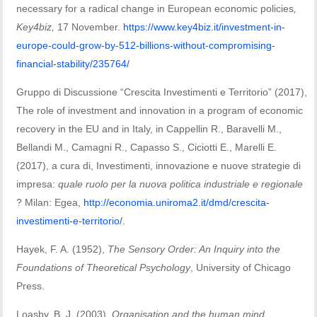
necessary for a radical change in European economic policies
,
Key4biz,
17 November.
https://www.key4biz.it/investment-in-
europe-could-grow-by-512-billions-without-compromising-
financial-stability/235764/
Gruppo di Discussione “Crescita Investimenti e Territorio” (2017),
The role of investment and innovation in a program of economic
recovery in the EU and in Italy, in Cappellin R., Baravelli M.,
Bellandi M., Camagni R., Capasso S., Ciciotti E., Marelli E.
(2017), a cura di, Investimenti, innovazione e nuove strategie di
impresa:
quale ruolo per la nuova politica industriale e regionale
? Milan: Egea,
http://economia.uniroma2.it/dmd/crescita-
investimenti-e-territorio/
.
Hayek, F. A. (1952),
The Sensory Order: An Inquiry into the
Foundations of Theoretical Psychology
, University of Chicago
Press.
Loasby, B. J. (2003).
Organisation and the human mind
.