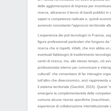
delle agglomerazioni di impresa per incentivare 
ricerca, attraverso il lancio di bandi pubblici 
saperi e competenza radicate e, quindi econom
avvenuto nonostante l’approccio territoriale all
L’esperienza dei poli tecnologici in Francia, so
figure professionali particolari che fungono da 
ricerca che si rispetti, infatti, che non abbia u
eventuali fabbisogni di trasferimento tecnologi
centri di ricerca; ma, allo stesso tempo, ciò a
professionista interno per comunicare e interag
culturali” che consentano di far interagire orga
tutt’altro che diseconomico, anzi rappresenta
il sistema territoriale (Garofoli, 2015). Questi 
emergere la complementarietà delle competenze e
comune alcune risorse specifiche (macchinari, la
esperienze di collaborazione interistituzionale co