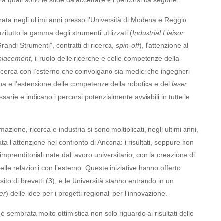
 quali sono le sfide da accettare e i percorsi da seguire.
ta negli ultimi anni presso l’Università di Modena e Reggio
zitutto la gamma degli strumenti utilizzati (
Industrial Liaison
Grandi Strumenti”, contratti di ricerca,
spin-off
), l’attenzione al
placement
, il ruolo delle ricerche e delle competenze della
i ricerca con l’esterno che coinvolgano sia medici che ingegneri
ina e l’estensione delle competenze della robotica e del
laser
sarie e indicano i percorsi potenzialmente avviabili in tutte le
mazione, ricerca e industria si sono moltiplicati, negli ultimi anni,
ta l’attenzione nel confronto di Ancona: i risultati, seppure non
 imprenditoriali nate dal lavoro universitario, con la creazione di
delle relazioni con l’esterno. Queste iniziative hanno offerto
sito di brevetti (3)
, e le Università stanno entrando in un
er
) delle idee per i progetti regionali per l’innovazione.
 sembrata molto ottimistica non solo riguardo ai risultati delle