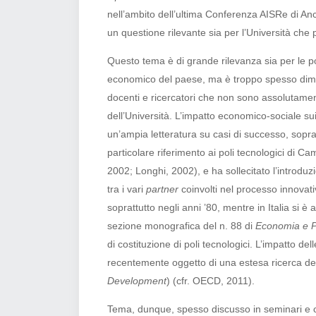
nell’ambito dell’ultima Conferenza AISRe di An
un questione rilevante sia per l’Università che pe
Questo tema è di grande rilevanza sia per le
p
economico del paese, ma è troppo spesso diment
docenti e ricercatori che non sono assolutamen
dell’Università. L’impatto economico-sociale sui
un’ampia letteratura su casi di successo, sopra
particolare riferimento ai poli tecnologici di
2002; Longhi, 2002), e ha sollecitato l’introduz
tra i vari
partner
coinvolti nel processo innovati
soprattutto negli anni ’80, mentre in Italia si è a
sezione monografica del n. 88 di
Economia e Po
di costituzione di poli tecnologici. L’impatto de
recentemente oggetto di una estesa ricerca de
Development
) (cfr. OECD, 2011).
Tema, dunque, spesso discusso in seminari e