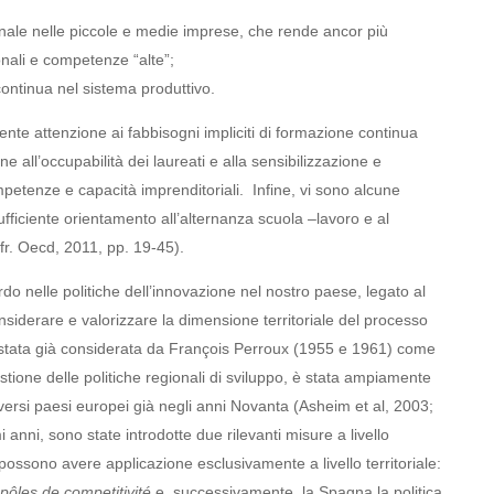
nale nelle piccole e medie imprese, che rende ancor più
onali e competenze “alte”;
 continua nel sistema produttivo.
iciente attenzione ai fabbisogni impliciti di formazione continua
ne all’occupabilità dei laureati e alla sensibilizzazione e
mpetenze e capacità imprenditoriali. Infine, vi sono alcune
sufficiente orientamento all’alternanza scuola –lavoro e al
fr. Oecd, 2011, pp. 19-45).
ardo nelle politiche dell’innovazione nel nostro paese, legato al
siderare e valorizzare la dimensione territoriale del processo
 stata già considerata da François Perroux (1955 e 1961) come
estione delle politiche regionali di sviluppo, è stata ampiamente
diversi paesi europei già negli anni Novanta (Asheim et al, 2003;
 anni, sono state introdotte due rilevanti misure a livello
possono avere applicazione esclusivamente a livello territoriale:
p
ô
les de competitivité
e, successivamente, la Spagna la politica