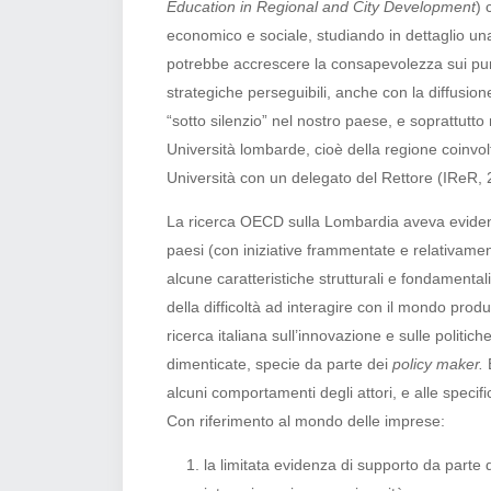
Education in Regional and City Development
) 
economico e sociale, studiando in dettaglio u
potrebbe accrescere la consapevolezza sui punt
strategiche perseguibili, anche con la diffusi
“sotto silenzio” nel nostro paese, e soprattutt
Università lombarde, cioè della regione coinvol
Università con un delegato del Rettore (IReR, 
La ricerca OECD sulla Lombardia aveva evidenziat
paesi (con iniziative frammentate e relativamen
alcune caratteristiche strutturali e fondamenta
della difficoltà ad interagire con il mondo produ
ricerca italiana sull’innovazione e sulle politi
dimenticate, specie da parte dei
policy maker.
alcuni comportamenti degli attori, e alle speci
Con riferimento al mondo delle imprese:
la limitata evidenza di supporto da parte de