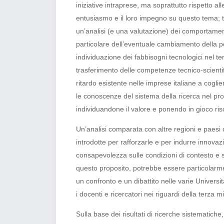
iniziative intraprese, ma soprattutto rispetto all
entusiasmo e il loro impegno su questo tema; t
un’analisi (e una valutazione) dei comportamen
particolare dell’eventuale cambiamento della pe
individuazione dei fabbisogni tecnologici nel te
trasferimento delle competenze tecnico-scientifiche
ritardo esistente nelle imprese italiane a cogl
le conoscenze del sistema della ricerca nel pro
individuandone il valore e ponendo in gioco risor
Un’analisi comparata con altre regioni e paesi de
introdotte per rafforzarle e per indurre innovazi
consapevolezza sulle condizioni di contesto e s
questo proposito, potrebbe essere particolarmen
un confronto e un dibattito nelle varie Universi
i docenti e ricercatori nei riguardi della terza m
Sulla base dei risultati di ricerche sistematich