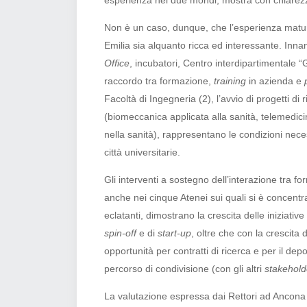
esperienza nei due mondi, mostra con chiarezza
Non è un caso, dunque, che l’esperienza matura
Emilia sia alquanto ricca ed interessante. Innan
Office
, incubatori, Centro interdipartimentale “
raccordo tra formazione,
training
in azienda e
Facoltà di Ingegneria (2)
, l’avvio di progetti d
(biomeccanica applicata alla sanità, telemedic
nella sanità), rappresentano le condizioni neces
città universitarie.
Gli interventi a sostegno dell’interazione tra for
anche nei cinque Atenei sui quali si è concentra
eclatanti, dimostrano la crescita delle iniziative
spin-off
e di
start-up
, oltre che con la crescita 
opportunità per contratti di ricerca e per il depo
percorso di condivisione (con gli altri
stakehold
La valutazione espressa dai Rettori ad Ancona è