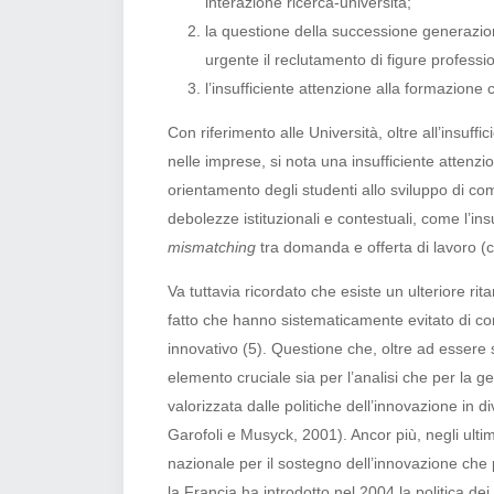
interazione ricerca-università;
la questione della successione generazio
urgente il reclutamento di figure professi
l’insufficiente attenzione alla formazione
Con riferimento alle Università, oltre all’insuff
nelle imprese, si nota una insufficiente attenzio
orientamento degli studenti allo sviluppo di co
debolezze istituzionali e contestuali, come l’in
mismatching
tra domanda e offerta di lavoro (c
Va tuttavia ricordato che esiste un ulteriore rit
fatto che hanno sistematicamente evitato di con
innovativo (5)
. Questione che, oltre ad essere
elemento cruciale sia per l’analisi che per la g
valorizzata dalle politiche dell’innovazione in 
Garofoli e Musyck, 2001). Ancor più, negli ultimi
nazionale per il sostegno dell’innovazione che 
la Francia ha introdotto nel 2004 la politica dei