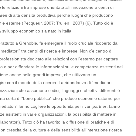
le relazioni tra imprese orientate all’innovazione e centri di
in aree di alta densità produttiva perché luoghi che producono
ie esterne (Pecqueur, 2007; Trullen , 2007) (6)
. Tutto ciò è
a sviluppo economico sia nato in Italia.
prattutto a Grenoble, fa emergere il ruolo cruciale ricoperto da
“mediatori” tra centri di ricerca e imprese. Non c’è centro di
n professionista dedicato alle relazioni con l’esterno per captare
co e per diffondere le informazioni sulle competenze esistenti nel
vviene anche nelle grandi imprese, che utilizzano un
ire con il mondo della ricerca. La ridondanza di “mediatori
nizzazioni che assumono codici, linguaggi e obiettivi differenti è
 una sorta di “bene pubblico” che produce economie esterne per
“mediatori” fanno cogliere le opportunità per i vari
partner
, fanno
sistenti in varie organizzazioni, la possibilità di mettere in
boratori). Tutto ciò ha favorito la diffusione di pratiche e di
n crescita della cultura e della sensibilità all’interazione ricerca