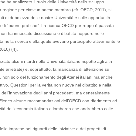
che ha analizzato il ruolo delle Università nello sviluppo
na regione per ciascun paese membro (cfr. OECD; 2011), si
i di debolezza delle nostre Università e sulle opportunità
one di “buone pratiche”. La ricerca OECD purtroppo è passata
o non ha innescato discussione e dibattito neppure nelle
ta nella ricerca e alla quale avevano partecipato attivamente le
2010) (4)
.
o alcuni ritardi nelle Università italiane rispetto agli altri
te arretrate) e, soprattutto, la mancanza di attenzione su
li, non solo del funzionamento degli Atenei italiani ma anche
ttivo. Questioni per la verità non nuove nel dibattito e nella
che dell’innovazione degli anni precedenti, ma generalmente
Elenco alcune raccomandazioni dell’OECD con riferimento ad
ficità dell’economia italiana e lombarda che andrebbero colte.
lle imprese nei riguardi delle iniziative e dei progetti di