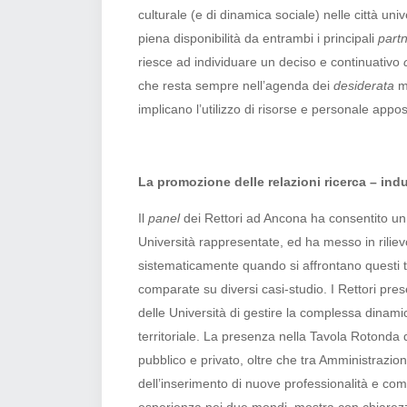
culturale (e di dinamica sociale) nelle città uni
piena disponibilità da entrambi i principali
part
riesce ad individuare un deciso e continuativo
che resta sempre nell’agenda dei
desiderata
ma
implicano l’utilizzo di risorse e personale appo
La promozione delle relazioni ricerca – indus
Il
panel
dei Rettori ad Ancona ha consentito un co
Università rappresentate, ed ha messo in riliev
sistematicamente quando si affrontano questi tem
comparate su diversi casi-studio. I Rettori pres
delle Università di gestire la complessa dinamica
territoriale. La presenza nella Tavola Rotonda d
pubblico e privato, oltre che tra Amministrazio
dell’inserimento di nuove professionalità e com