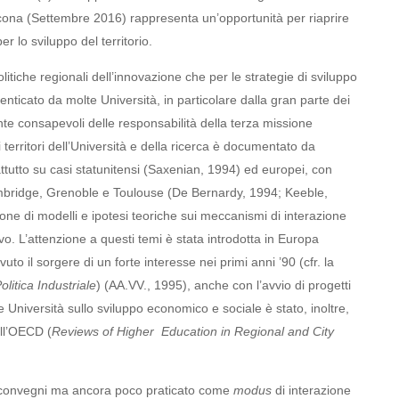
cona (Settembre 2016) rappresenta un’opportunità per riaprire
r lo sviluppo del territorio.
olitiche regionali dell’innovazione che per le strategie di sviluppo
icato da molte Università, in particolare dalla gran parte dei
te consapevoli delle responsabilità della terza missione
 territori dell’Università e della ricerca è documentato da
ttutto su casi statunitensi (Saxenian, 1994) ed europei, con
 Cambridge, Grenoble e Toulouse (De Bernardy, 1994; Keeble,
ione di modelli e ipotesi teoriche sui meccanismi di interazione
vo. L’attenzione a questi temi è stata introdotta in Europa
vuto il sorgere di un forte interesse nei primi anni ’90 (cfr. la
litica Industriale
) (AA.VV., 1995), anche con l’avvio di progetti
lle Università sullo sviluppo economico e sociale è stato, inoltre,
ll’OECD (
Reviews
of Higher Education in Regional and City
 convegni ma ancora poco praticato come
modus
di interazione