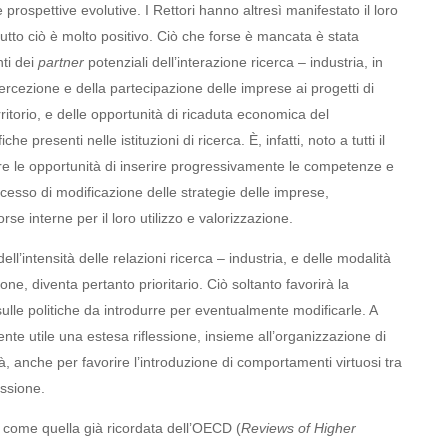
e prospettive evolutive. I Rettori hanno altresì manifestato il loro
utto ciò è molto positivo. Ciò che forse è mancata è stata
ti dei
partner
potenziali dell’interazione ricerca – industria, in
rcezione e della partecipazione delle imprese ai progetti di
rritorio, e delle opportunità di ricaduta economica del
 presenti nelle istituzioni di ricerca. È, infatti, noto a tutti il
iere le opportunità di inserire progressivamente le competenze e
cesso di modificazione delle strategie delle imprese,
se interne per il loro utilizzo e valorizzazione.
ll’intensità delle relazioni ricerca – industria, e delle modalità
one, diventa pertanto prioritario. Ciò soltanto favorirà la
ulle politiche da introdurre per eventualmente modificarle. A
te utile una estesa riflessione, insieme all’organizzazione di
tà, anche per favorire l’introduzione di comportamenti virtuosi tra
issione.
e, come quella già ricordata dell’OECD (
Reviews
of Higher