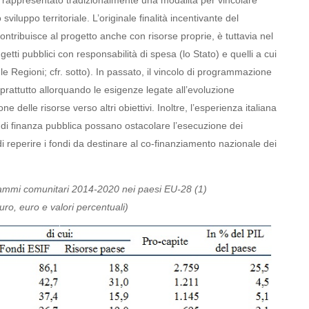
a rappresentato tradizionalmente una modalità per vincolare
 sviluppo territoriale. L’originale finalità incentivante del
ontribuisce al progetto anche con risorse proprie, è tuttavia nel
getti pubblici con responsabilità di spesa (lo Stato) e quelli a cui
e Regioni; cfr. sotto). In passato, il vincolo di programmazione
 soprattutto allorquando le esigenze legate all’evoluzione
elle risorse verso altri obiettivi. Inoltre, l’esperienza italiana
 di finanza pubblica possano ostacolare l’esecuzione dei
di reperire i fondi da destinare al co-finanziamento nazionale dei
rammi comunitari 2014-2020 nei paesi EU-28 (1)
euro, euro e valori percentuali)