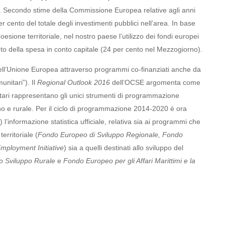
e). Secondo stime della Commissione Europea relative agli anni
er cento del totale degli investimenti pubblici nell’area. In base
Coesione territoriale, nel nostro paese l’utilizzo dei fondi europei
to della spesa in conto capitale (24 per cento nel Mezzogiorno).
dell’Unione Europea attraverso programmi co-finanziati anche da
unitari”). Il
Regional Outlook
2016
dell’OCSE argomenta come
unitari rappresentano gli unici strumenti di programmazione
ano e rurale. Per il ciclo di programmazione 2014-2020 è ora
) l’informazione statistica ufficiale, relativa sia ai programmi che
erritoriale (
Fondo Europeo di Sviluppo Regionale, Fondo
mployment Initiative
) sia a quelli destinati allo sviluppo del
lo Sviluppo Rurale
e
Fondo Europeo per gli Affari Marittimi e la