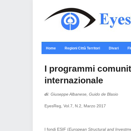
Home
Regioni Città Territori
Divari
Fl
I programmi comunit
internazionale
di
: Giuseppe Albanese, Guido de Blasio
EyesReg, Vol.7, N.2, Marzo 2017
I fondi ESIF (
European Structural and Investm