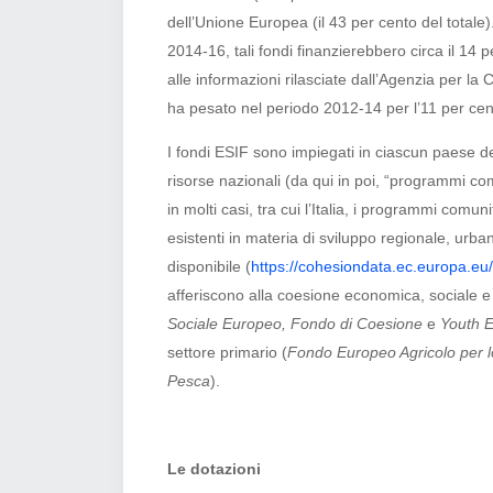
dell’Unione Europea (il 43 per cento del total
2014-16, tali fondi finanzierebbero circa il 14 p
alle informazioni
rilasciate dall’Agenzia per la 
ha pesato nel periodo 2012-14 per l’11 per cen
I fondi ESIF sono impiegati in ciascun paese 
risorse nazionali (da qui in poi, “programmi com
in molti casi, tra cui l’Italia, i programmi com
esistenti in materia di sviluppo regionale, urb
disponibile (
https://cohesiondata.ec.europa.eu/
afferiscono alla coesione economica, sociale e t
Sociale Europeo, Fondo di Coesione
e
Youth E
settore primario (
Fondo Europeo Agricolo per 
Pesca
).
Le dotazioni