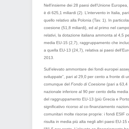
Nell’insieme dei 28 paesi dell’Unione Europea
è di 625,1 miliardi (2). L’intervento in Italia,
quello relativo alla Polonia (Tav. 1). In particola
coesione (51,8 miliardi), ed al primo nel campo 
relativi, la dotazione italiana ammonta al 4,5 p
media EU-15 (2,7), raggruppamento che include
a quella EU-13 (24,7), relativa ai paesi dell’Eu
2013.
Sull’elevato ammontare dei fondi europei assegna
sviluppate”, pari al 29,0 per cento a fronte di 
comunque del
Fondo di Coesione
(pari a 63,4 m
nazionale inferiore al 90 per cento della media
del raggruppamento EU-13 (più Grecia e Portog
significativo ricorso al co-finanziamento nazion
comunitari molte risorse proprie: i fondi ESIF c
risulta in media più alta negli altri paesi EU-1