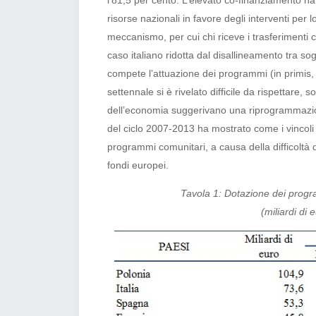
l’81,5 per cento. L’elevato co-finanziamento h
risorse nazionali in favore degli interventi per lo
meccanismo, per cui chi riceve i trasferimenti c
caso italiano ridotta dal disallineamento tra sog
compete l’attuazione dei programmi (in primis, l
settennale si è rivelato difficile da rispettare,
dell’economia suggerivano una riprogrammazione d
del ciclo 2007-2013 ha mostrato come i vincoli
programmi comunitari, a causa della difficoltà 
fondi europei.
Tavola 1: Dotazione dei prog
(miliardi di 