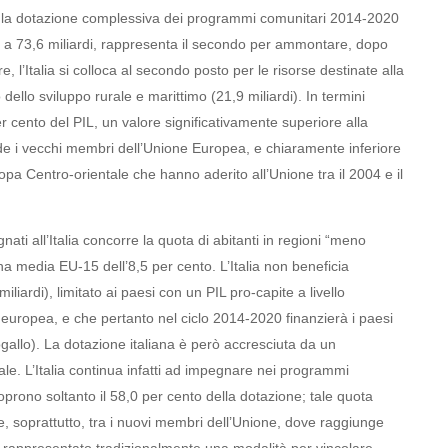
, la dotazione complessiva dei programmi comunitari 2014-2020
 pari a 73,6 miliardi, rappresenta il secondo per ammontare, dopo
re, l’Italia si colloca al secondo posto per le risorse destinate alla
dello sviluppo rurale e marittimo (21,9 miliardi). In termini
er cento del PIL, un valore significativamente superiore alla
 i vecchi membri dell’Unione Europea, e chiaramente inferiore
ropa Centro-orientale che hanno aderito all’Unione tra il 2004 e il
ti all’Italia concorre la quota di abitanti in regioni “meno
una media EU-15 dell’8,5 per cento. L’Italia non beneficia
iliardi), limitato ai paesi con un PIL pro-capite a livello
 europea, e che pertanto nel ciclo 2014-2020 finanzierà i paesi
allo). La dotazione italiana è però accresciuta da un
ale. L’Italia continua infatti ad impegnare nei programmi
oprono soltanto il 58,0 per cento della dotazione; tale quota
5 e, soprattutto, tra i nuovi membri dell’Unione, dove raggiunge