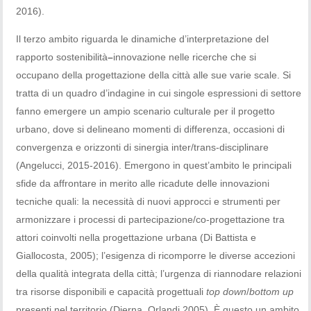
2016).
Il terzo ambito riguarda le dinamiche d’interpretazione del
rapporto sostenibilità
–
innovazione nelle ricerche che si
occupano della progettazione della città alle sue varie scale. Si
tratta di un quadro d’indagine in cui singole espressioni di settore
fanno emergere un ampio scenario culturale per il progetto
urbano, dove si delineano momenti di differenza, occasioni di
convergenza e orizzonti di sinergia inter/trans-disciplinare
(Angelucci, 2015-2016). Emergono in quest’ambito le principali
sfide da affrontare in merito alle ricadute delle innovazioni
tecniche quali: la necessità di nuovi approcci e strumenti per
armonizzare i processi di partecipazione/co-progettazione tra
attori coinvolti nella progettazione urbana (Di Battista e
Giallocosta, 2005); l’esigenza di ricomporre le diverse accezioni
della qualità integrata della città; l’urgenza di riannodare relazioni
tra risorse disponibili e capacità progettuali
top down
/
bottom up
presenti nel territorio (Dierna, Orlandi 2005). È questo un ambito