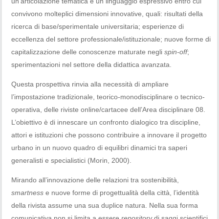
un’articolazione tematica e un linguaggio espressivo entro cui
convivono molteplici dimensioni innovative, quali: risultati della
ricerca di base/sperimentale universitaria; esperienze di
eccellenza del settore professionale/istituzionale; nuove forme di
capitalizzazione delle conoscenze maturate negli
spin-off
;
sperimentazioni nel settore della didattica avanzata.
Questa prospettiva rinvia alla necessità di ampliare
l’impostazione tradizionale, teorico-monodisciplinare o tecnico-
operativa, delle riviste online/cartacee dell’Area disciplinare 08.
L’obiettivo è di innescare un confronto dialogico tra discipline,
attori e istituzioni che possono contribuire a innovare il progetto
urbano in un nuovo quadro di equilibri dinamici tra saperi
generalisti e specialistici (Morin, 2000).
Mirando all’innovazione delle relazioni tra sostenibilità,
smartness
e nuove forme di progettualità della città, l’identità
della rivista assume una sua duplice natura. Nella sua forma
comunicativa non si limita a essere
repository
di saggi scientifici,