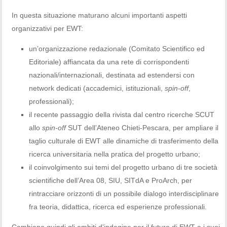
In questa situazione maturano alcuni importanti aspetti
organizzativi per EWT:
un’organizzazione redazionale (Comitato Scientifico ed
Editoriale) affiancata da una rete di corrispondenti
nazionali/internazionali, destinata ad estendersi con
network dedicati (accademici, istituzionali,
spin-off
,
professionali);
il recente passaggio della rivista dal centro ricerche SCUT
allo
spin-off
SUT dell’Ateneo Chieti-Pescara, per ampliare il
taglio culturale di EWT alle dinamiche di trasferimento della
ricerca universitaria nella pratica del progetto urbano;
il coinvolgimento sui temi del progetto urbano di tre società
scientifiche dell’Area 08, SIU, SITdA e ProArch, per
rintracciare orizzonti di un possibile dialogo interdisciplinare
fra teoria, didattica, ricerca ed esperienze professionali.
Cambiano quindi gli ambiti d’indagine per il futuro di EWT e i suoi