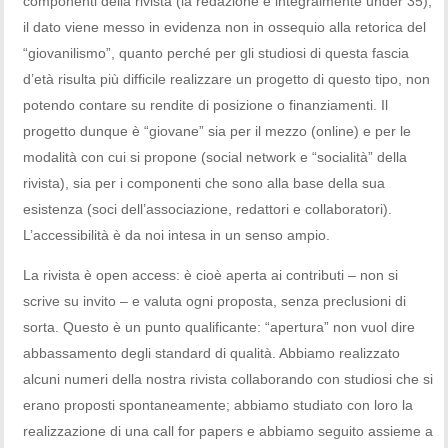
componenti della rivista (la redazione è integralmente under 35);
il dato viene messo in evidenza non in ossequio alla retorica del
“giovanilismo”, quanto perché per gli studiosi di questa fascia
d’età risulta più difficile realizzare un progetto di questo tipo, non
potendo contare su rendite di posizione o finanziamenti. Il
progetto dunque è “giovane” sia per il mezzo (online) e per le
modalità con cui si propone (social network e “socialità” della
rivista), sia per i componenti che sono alla base della sua
esistenza (soci dell’associazione, redattori e collaboratori).
L’accessibilità è da noi intesa in un senso ampio.
La rivista è open access: è cioè aperta ai contributi – non si
scrive su invito – e valuta ogni proposta, senza preclusioni di
sorta. Questo è un punto qualificante: “apertura” non vuol dire
abbassamento degli standard di qualità. Abbiamo realizzato
alcuni numeri della nostra rivista collaborando con studiosi che si
erano proposti spontaneamente; abbiamo studiato con loro la
realizzazione di una call for papers e abbiamo seguito assieme a