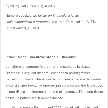
EyesReg, Vol.7, N.4, Luglio 2017
Numero speciale:
Le riviste on-line nelle scienze
socioeconomiche e territoriali.
A cura di D. Musolino, G. Fini
(guest editor), P. Rizzi.
Introduzione: una breve storia di Diacronie
Le righe che seguono ripercorrono la storia della rivista
Diacronie. Lungi dal ritenere l’esperienza paradigmatica,
pensiamo, tuttavia, che alcuni dei problemi emersi e dei contesti
in cui ci siamo trovati ad operare possano consentire lo sviluppo
di una riflessione intorno al
ruolo e alle potenzialità di una rivista
online, in particolare in ambito italiano.
La rivista è nata a Bologna, nel 2009, per iniziativa di giovani