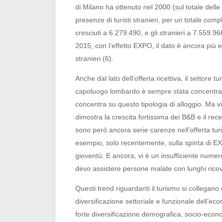
di Milano ha ottenuto nel 2000 (sul totale dell
presenze di turisti stranieri, per un totale com
cresciuti a 6.279.490, e gli stranieri a 7.559
2015, con l’effetto EXPO, il dato è ancora più 
stranieri
(6).
Anche dal lato dell’offerta ricettiva, il settore t
capoluogo lombardo è sempre stata concentrata s
concentra su questo tipologia di alloggio. Ma vi
dimostra la crescita fortissima dei B&B e il re
sono però ancora serie carenze nell’offerta turi
esempio, solo recentemente, sulla spinta di EXP
gioventù. E ancora, vi è un insufficiente numero
devo assistere persone malate con lunghi ricov
Questi trend riguardanti il turismo si collegan
diversificazione settoriale e funzionale dell’
forte diversificazione demografica, socio-econom