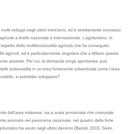
 molti sviluppi negli ultimi trent’anni, ed è strettamente connesso
ricole a livello nazionale e internazionale. L’agriturismo, in
 l’aspetto della
multifunzionalità agricola che ha conseguito
dditi agricoli, ed è particolarmente singolare che a Milano questa
amente assente. Per cui, la domanda sorge spontanea: può
a delle potenzialità in un’area fortemente urbanizzata come l’area
odello, si potrebbe sviluppare?
nte dall’area milanese, sia a scala provinciale che comunale
ente anomalo nel panorama nazionale, nel quadro della forte
grituristico ha avuto negli ultimi decenni (Bartoli, 2015; Sivini,