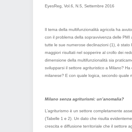
EyesReg, Vol.6, N.5, Settembre 2016
Il tema della multifunzionalità agricola ha avuto
con il problema della sopravvivenza delle PMI ag
tutte le sue numerose declinazioni
(1), è stato
maggiori risultati nel sopperire al crollo dei re
dimensione della multifunzionalità sia pratic
svilupparsi il settore agrituristico a Milano? H
milanese? E con quale logica, secondo quale m
Milano senza agriturismi: un’anomalia?
L’agriturismo è un settore completamente asse
(Tabelle 1 e 2). Un dato che risulta evidentem
crescita e diffusione territoriale che il settore a