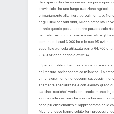
Una specificità che suona ancora più sorprend
provinciale, ha una lunga tradizione agricola
primariamente alla filiera agroalimentare. Nono
negli ultimi sessant’anni, Milano presenta i div
quanto questo possa apparire paradossale rispe
centrale i servizi finanziari e avanzati, e gli he
comunale, i suoi 3.000 ha e le sue 95 aziende a
superficie agricola utilizzata pari a 64.700 ettar
2.370 aziende agricole attive
(4).
E’ però indubbio che questa vocazione è stata
del tessuto socioeconomico milanese. La crescita
dimensionamento nei decenni successivi, nonch
altamente specializzate e con elevato grado di
cascine “storiche” venissero praticamente inglo
alcune delle cascine che sono a brevissima dist
caso più emblematico è rappresentato dalle ca
Alcune di esse hanno subito forti processi di 