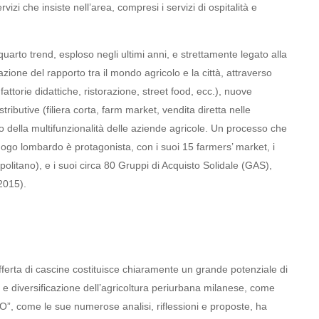
izi che insiste nell’area, compresi i servizi di ospitalità e
rto trend, esploso negli ultimi anni, e strettamente legato alla
lazione del rapporto tra il mondo agricolo e la città, attraverso
 fattorie didattiche, ristorazione, street food, ecc.), nuove
ributive (filiera corta, farm market, vendita diretta nelle
pio della multifunzionalità delle aziende agricole. Un processo che
luogo lombardo è protagonista, con i suoi 15 farmers’ market, i
opolitano), e i suoi circa 80 Gruppi di Acquisto Solidale (GAS),
2015).
offerta di cascine costituisce chiaramente un grande potenziale di
ne e diversificazione dell’agricoltura periurbana milanese, come
”, come le sue numerose analisi, riflessioni e proposte, ha