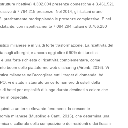
e strutture ricettive) 4.302.694 presenze domestiche e 3.461.521
plessivo di 7.764.215 presenze. Nel 2014, gli italiani erano
.966, praticamente raddoppiando le presenze complessive. E nel
eclatante, con rispettivamente 7.084.294 italiani e 8.766.250
uristico milanese è in via di forte trasformazione. La ricettività del
ugli alberghi, e ancora oggi oltre il 90% dei turisti si
 è una forte richiesta di ricettività complementare, come
cente boom delle piattaforme web di sharing (Airbnb, 2016). Vi
stica milanese nell’accogliere tutti i target di domanda. Ad
O, vi è stato instaurato un certo numero di ostelli della
 di hotel per ospitalità di lunga durata destinati a coloro che
eri in ospedale.
o quindi a un terzo rilevante fenomeno: la crescente
economia milanese (Musolino e Canti, 2015), che determina una
ica e culturale della composizione dei residenti e dei flussi in