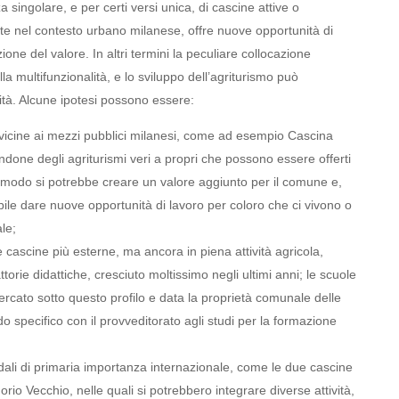
 singolare, e per certi versi unica, di cascine attive o
te nel contesto urbano milanese, offre nuove opportunità di
ne del valore. In altri termini la peculiare collocazione
la multifunzionalità, e lo sviluppo dell’agriturismo può
ità. Alcune ipotesi possono essere:
ù vicine ai mezzi pubblici milanesi, come ad esempio Cascina
ne degli agriturismi veri a propri che possono essere offerti
to modo si potrebbe creare un valore aggiunto per il comune e,
bile dare nuove opportunità di lavoro per coloro che ci vivono o
le;
cascine più esterne, ma ancora in piena attività agricola,
torie didattiche, cresciuto moltissimo negli ultimi anni; le scuole
cato sotto questo profilo e data la proprietà comunale delle
 specifico con il provveditorato agli studi per la formazione
ali di primaria importanza internazionale, come le due cascine
o Vecchio, nelle quali si potrebbero integrare diverse attività,