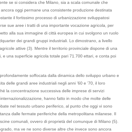
ente se si considera che Milano, sia a scala comunale che
, e ancora oggi permane una consistente produzione destinata
stante il fortissimo processo di urbanizzazione sviluppatosi
erse sue aree i tratti di una importante vocazione agricola, per
tto alla sua immagine di città europea in cui svolgono un ruolo
adquarter dei grandi gruppi industriali. Lo dimostrano, a livello
gricole attive
(3). Mentre il territorio provinciale dispone di una
i, e una superficie agricola totale pari 71.700 ettari, e conta poi
 profondamente soffocata dalla dinamica dello sviluppo urbano e
 delle grandi aree industriali negli anni ’60 e ’70, il loro
é la concentrazione successiva delle imprese di servizi
 internazionalizzazione, hanno fatto in modo che molte delle
bate nel tessuto urbano periferico, al punto che oggi vi sono
anza dalle fermate periferiche della metropolitana milanese. Il
scine comunali, ovvero di proprietà del comunque di Milano
(5).
degrado, ma ve ne sono diverse altre che invece sono ancora