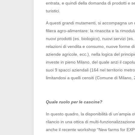
entrata, e quindi della domanda di prodotti e serv
turistici.
A questi grandi mutamenti, si accompagna un qua
filiera agro-alimentare: la rinascita e la rimodu
nuovi prodotti (es. biologico), nuovi servizi (es.
relazioni di vendita e consumo, nuove forme dist
aziende agricole, ecc.), nella logica del princi
investe in pieno Milano, del quale anzi il capo
suoi 9 spacci aziendali (164 nel territorio metr
limitandosi a quelli censiti (Comune di Milano, 
Quale ruolo per le cascine?
In questo quadro, la disponibilità di un’ampia 
rilancio in una ottica di multi-funzionalizzazio
anche il recente workshop “New farms for EXPO