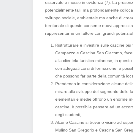
osservato e messo in evidenza
(7). La presenza
potenzialmente tali, ma profondamente colloca
sviluppo sociale, ambientale ma anche di creazio
territoriale di queste consente nuovi approcci al
rappresentarne un fattore con grandi potenzial
Ristrutturare e investire sulle cascine pi
Campazzo e Cascina San Giacomo, facendo
alla clientela turistica milanese; in ques
con adeguati corsi di formazione, è possi
che possono far parte della comunità loca
Prendendo in considerazione alcune delle 
mirare allo sviluppo del segmento delle fat
elementari e medie offrono un enorme mer
cascine, è possibile pensare ad un accordo
degli studenti;
Alcune Cascine si trovano vicino ad osped
Mulino San Gregorio e Cascina San Gregori