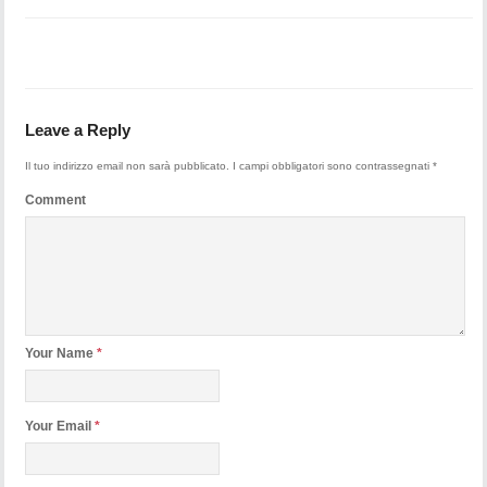
Leave a Reply
Il tuo indirizzo email non sarà pubblicato.
I campi obbligatori sono contrassegnati
*
Comment
Your Name
*
Your Email
*