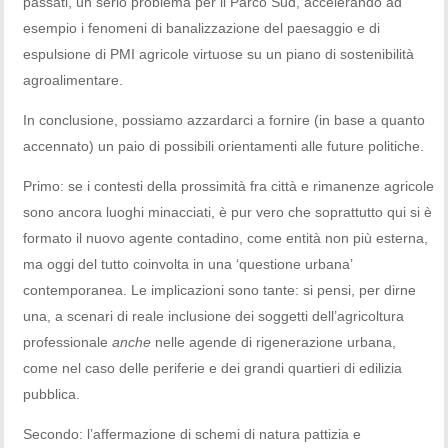
passati, un serio problema per il Parco Sud, accelerando ad
esempio i fenomeni di banalizzazione del paesaggio e di
espulsione di PMI agricole virtuose su un piano di sostenibilità
agroalimentare.
In conclusione, possiamo azzardarci a fornire (in base a quanto
accennato) un paio di possibili orientamenti alle future politiche.
Primo: se i contesti della prossimità fra città e rimanenze agricole
sono ancora luoghi minacciati, è pur vero che soprattutto qui si è
formato il nuovo agente contadino, come entità non più esterna,
ma oggi del tutto coinvolta in una ‘questione urbana’
contemporanea. Le implicazioni sono tante: si pensi, per dirne
una, a scenari di reale inclusione dei soggetti dell’agricoltura
professionale
anche
nelle agende di rigenerazione urbana,
come nel caso delle periferie e dei grandi quartieri di edilizia
pubblica.
Secondo: l’affermazione di schemi di natura pattizia e