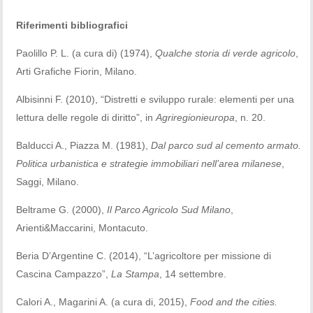
Riferimenti bibliografici
Paolillo P. L. (a cura di) (1974),
Qualche storia di verde agricolo
,
Arti Grafiche Fiorin, Milano.
Albisinni F. (2010), “Distretti e sviluppo rurale: elementi per una
lettura delle regole di diritto”, in
Agriregionieuropa
, n. 20.
Balducci A., Piazza M. (1981),
Dal parco sud al cemento armato.
Politica urbanistica e strategie immobiliari nell’area milanese
,
Saggi, Milano.
Beltrame G. (2000),
Il Parco Agricolo Sud Milano
,
Arienti&Maccarini, Montacuto.
Beria D’Argentine C. (2014), “L’agricoltore per missione di
Cascina Campazzo”,
La Stampa
, 14 settembre.
Calori A., Magarini A. (a cura di, 2015),
Food and the cities.