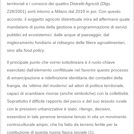
territoriali e i consorzi dei quattro Distretti Agricoli (Dlgs
228/2001) sorti intorno a Milano dal 2010 in poi. Con questo
accordo, il soggetto agricolo distrettuale mira ad affermarsi quale
mandatario di punta della gestione e programmazione di servizi
pubblici ed ecosistemici: dalle acque al paesaggio, dal
miglioramento fondiario al ridisegno delle filiere agroalimentari,
sino alla
food policy
.
Il principale punto che vorrei sottolineare è il ruolo-chiave
esercitato dall’elemento conflittuale nel favorire questo processo
di emancipazione e ridefinizione identitaria dei contadini della
frangia, da ‘vittime del moderno’ ad attori di politica territoriale,
capaci di scambiare risorse (anche simboliche) con la collettività.
Soprattutto il difficile rapporto del parco e del suo tessuto rurale
con le pressioni urbanizzative è stato, ritengo, decisivo,
essendosi in tale perenne tensione tenuto in vita un movimento
controculturale ampio, che ha fatto da terreno fertile per la
costituzione di questa nuova figura sociale (1)
.